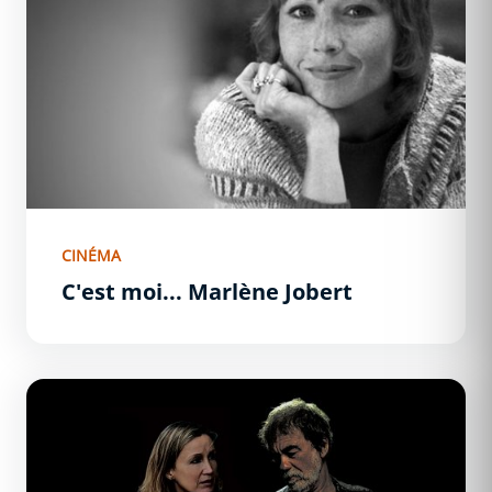
CINÉMA
C'est moi... Marlène Jobert
Marchal par Marchal, portrait intime