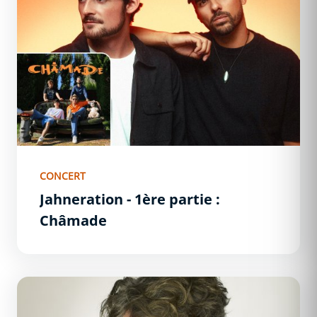
CONCERT
Jahneration - 1ère partie :
Châmade
Goran Bregović - 1ère partie : L&#039;Esbrouf&#039;