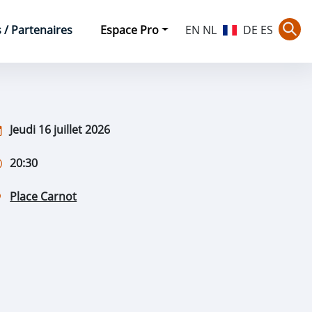
/ Partenaires
Espace Pro
EN
NL
DE
ES
Rec
Jeudi 16 juillet 2026
20:30
Place Carnot