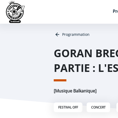
Aller au contenu
Aller au menu
Panneau de gestion des cookies
Navigation principal
Pr
Programmation
GORAN BREG
PARTIE : L'
[Musique Balkanique]
FESTIVAL OFF
CONCERT