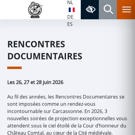
NL
Aller au contenu
Aller au menu
Navigation principale
Accessibilité
Panneau de gestion des cookies
Retour à la page d'accueil
DE
Rechercher
ES
RENCONTRES
DOCUMENTAIRES
Les 26, 27 et 28 juin 2026
Au fil des années, les Rencontres Documentaires se
sont imposées comme un rendez-vous
incontournable sur Carcassonne. En 2026, 3
nouvelles soirées de projection exceptionnelles vous
attendent sous le ciel étoilé de la Cour d’honneur du
Château Comtal, au cœur de la Cité médiévale.