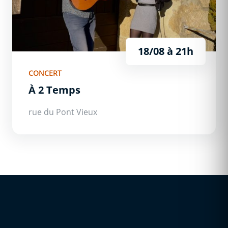
18/08
à 21h
CONCERT
À 2 Temps
rue du Pont Vieux