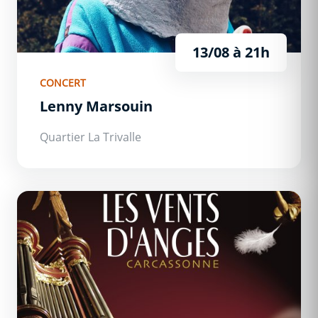
13/08
à 21h
CONCERT
Lenny Marsouin
Quartier La Trivalle
Les Vents d&#039;Anges