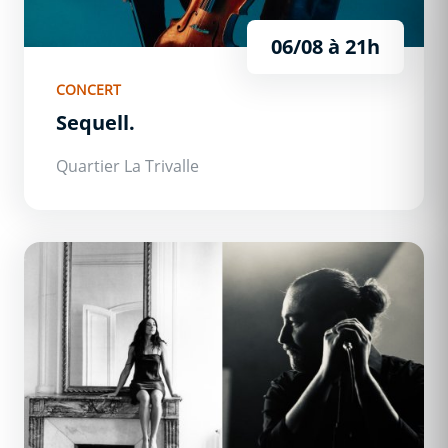
06/08
à 21h
CONCERT
Sequell.
Quartier La Trivalle
Just Delayed