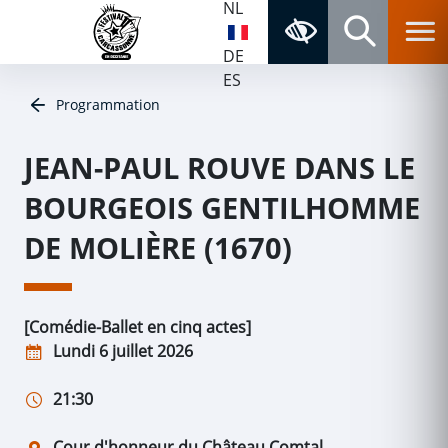
NL
Aller au contenu
Aller au menu
Navigation principale
Accessibilité
Panneau de gestion des cookies
Retour à la page d'accueil
DE
Rechercher
ES
Programmation
JEAN-PAUL ROUVE DANS LE
BOURGEOIS GENTILHOMME
DE MOLIÈRE (1670)
[Comédie-Ballet en cinq actes]
Lundi 6 juillet 2026
21:30
Cour d'honneur du Château Comtal