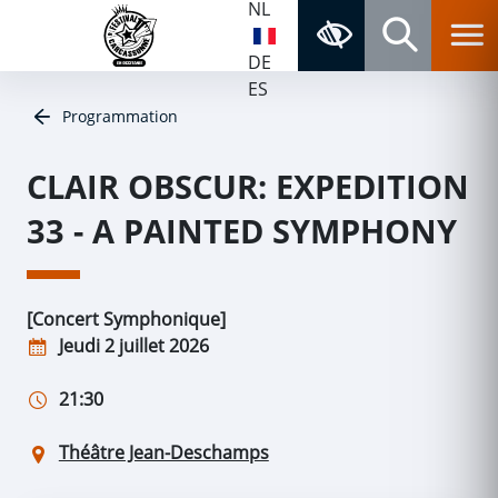
NL
Aller au contenu
Aller au menu
Navigation principale
Accessibilité
Panneau de gestion des cookies
Retour à la page d'accueil
DE
Rechercher
ES
Programmation
CLAIR OBSCUR: EXPEDITION
33 - A PAINTED SYMPHONY
[Concert Symphonique]
Jeudi 2 juillet 2026
21:30
Théâtre Jean-Deschamps